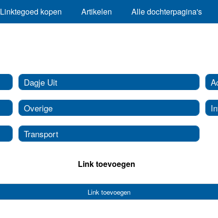
Linktegoed kopen
Artikelen
Alle dochterpagina's
Dagje Uit
A
Overige
In
Transport
Link toevoegen
Link toevoegen