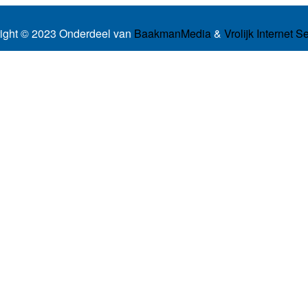
ight © 2023 Onderdeel van
BaakmanMedia
&
Vrolijk Internet S